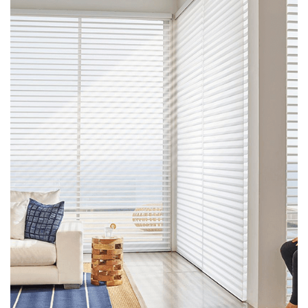
com o especialista sua visita. Solicitar um…
tecidos e acabamentos que essa persiana traz, agende agora
residencial ou profissional. Para ver o quão elegante são os
persiana funcional que leva requinte para o seu ambiente seja ele
praticidade da persiana à beleza do tecido, resultando em uma
muita suavidade a entrada de luz. Essa combinação alia a
transparência ao controle de privacidade, favorecendo com
são suspensas entre duas telas translúcidas que associam
igual. Esse modelo de persiana possui lâminas de tecidos que
Nuance proporciona um ar contemporâneo e um primor sem
Persiana NuanceAgregando charme e leveza ao seu ambiente, a
Persiana Nuance