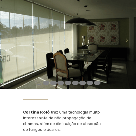
Cortina Rolô
traz uma tecnologia muito
interessante de não propagação de
chamas, além de diminuição de absorção
de fungos e ácaros.