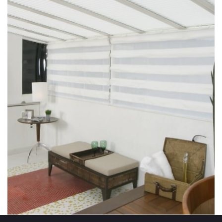
contato e agende sua visita agora para…
assim um controle da luminosidade e privacidade. Entre em
para baixo possibilitam parar na altura desejada, garantindo
simples e de acionamento leve. Seus movimentos para cima ou
iluminação natural no interior do cômodo. Sua instalação é
proteção direta contra os raios de sol, permitindo tênue
tecido extremamente leve e discreto, ainda assim oferecendo a
impecável seu estilo de decoração. Além disso, ela é feita de um
simplicidade um conceito único para complementar de forma
delicada ondulação nos seus tons a Cortina Plissada faz da
Cortina PlissadaCom formas dinâmicas em seu desenho e a
Cortina Plissada