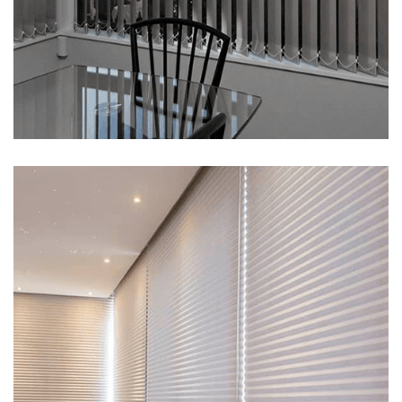
Persiana Vertical
propriedades de isolamento de…
isolamento eficaz quanto a isso. A boa notícia é que melhorar as
maioria das pessoas não tomam medidas para fornecer um
perdido em sua casa é através de suas janelas? No entanto, a
a penetração de poeira. Você sabia que até 20% do calor total
aquecedores). Ainda conta com tratamento antiestático que inibe
que significa economia na conta de luz por evitar ligar tanto