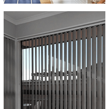
casa. Portanto, se…
uma ótima privacidade enquanto filtra suavemente a luz em sua
tipos de persianas. As persianas verticais proporcionam a você
sacadas quando são grandes demais para acomodar outros
essas persianas são ideais para grandes janelas ou portas de
fazer peças com até 5 metros de largura cada peça. Por isso,
as persianas verticais são feitas de lâminas individuais, é possível
uma ampla variedade de ambientes e estilos de interiores. Como
disponíveis em uma variedade de tecidos e cores para atender a
combinam em qualquer cômodo da casa ou do escritório. Estão
Persiana VerticalPrática e estilosa, as persianas verticais