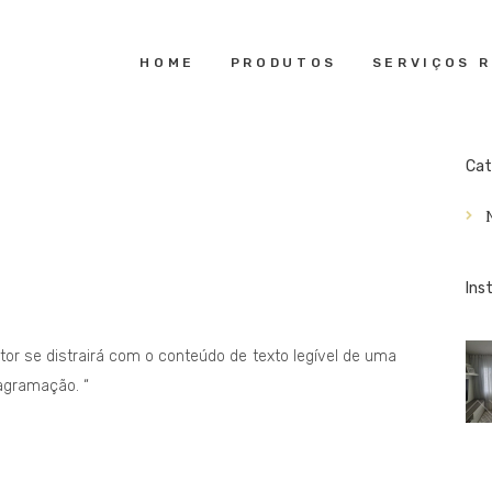
Sea
HOME
HOME
PRODUTOS
SERVIÇOS 
Pes
PRODUTOS
por
ão de texto da indústria tipográfica e de impressos, e
Cat
SERVIÇOS
REALIZADOS
Ins
CONTATO
tor se distrairá com o conteúdo de texto legível de uma
agramação. “