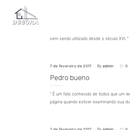
By
7 de fevereiro de 2017
admin
0
Karolina Pereira
“ Lorem Ipsum é simplesmente uma simulaç
vem sendo utilizado desde o século XVI, “
By
7 de fevereiro de 2017
admin
0
Pedro bueno
“ É um fato conhecido de todos que um lei
página quando estiver examinando sua di
By
7 de fevereiro de 2017
admin
0