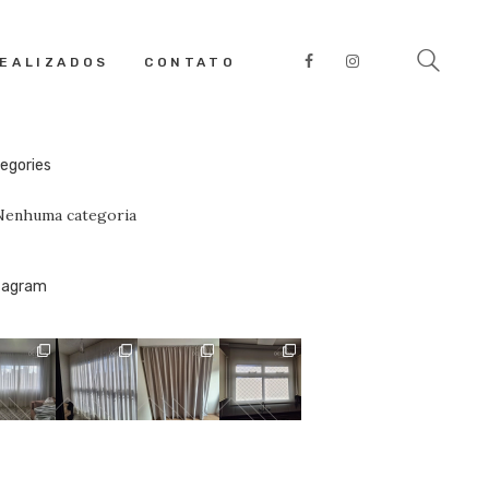
rch
REALIZADOS
CONTATO
quisar
:
egories
Nenhuma categoria
tagram