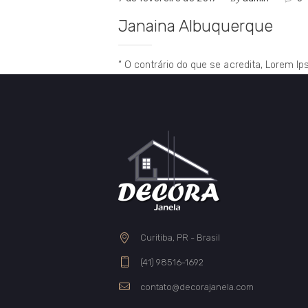
Janaina Albuquerque
“ O contrário do que se acredita, Lorem 
Curitiba, PR - Brasil
(41) 98516-1692
contato@decorajanela.com